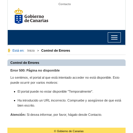
Contacto
Toggle
navigation
Está en:
Inicio
>
Control de Errores
Control de Errores
Error 500: Página no disponible
Lo sentimos, el portal al que está intentado acceder no está disponible. Esto
puede ocurrir por varios motivos:
El portal puede no estar disponible "Temporalmente".
Ha introducido un URL incorrecto. Compruebe y asegúrese de que está
bien escrito.
Atención:
Si desea informar, por favor, hágalo desde Contacto.
© Gobierno de Canarias