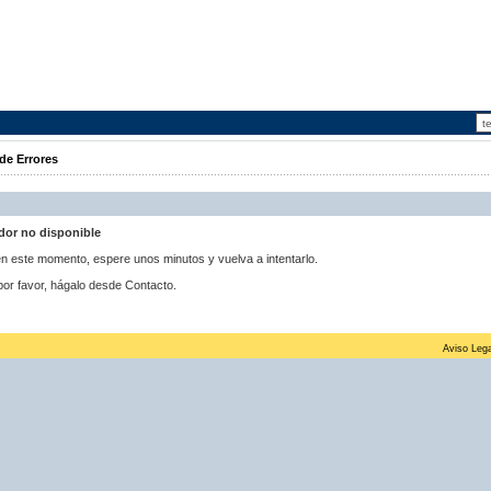
de Errores
idor no disponible
 en este momento, espere unos minutos y vuelva a intentarlo.
por favor, hágalo desde Contacto.
Aviso Lega