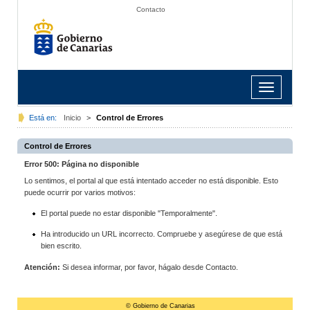
Contacto
Toggle
navigation
Está en:
Inicio
>
Control de Errores
Control de Errores
Error 500: Página no disponible
Lo sentimos, el portal al que está intentado acceder no está disponible. Esto
puede ocurrir por varios motivos:
El portal puede no estar disponible "Temporalmente".
Ha introducido un URL incorrecto. Compruebe y asegúrese de que está
bien escrito.
Atención:
Si desea informar, por favor, hágalo desde Contacto.
© Gobierno de Canarias