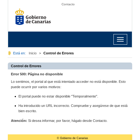
Contacto
Toggle
navigation
Está en:
Inicio
>
Control de Errores
Control de Errores
Error 500: Página no disponible
Lo sentimos, el portal al que está intentado acceder no está disponible. Esto
puede ocurrir por varios motivos:
El portal puede no estar disponible "Temporalmente".
Ha introducido un URL incorrecto. Compruebe y asegúrese de que está
bien escrito.
Atención:
Si desea informar, por favor, hágalo desde Contacto.
© Gobierno de Canarias