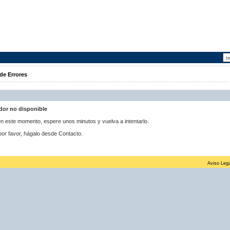
de Errores
idor no disponible
 en este momento, espere unos minutos y vuelva a intentarlo.
por favor, hágalo desde Contacto.
Aviso Lega