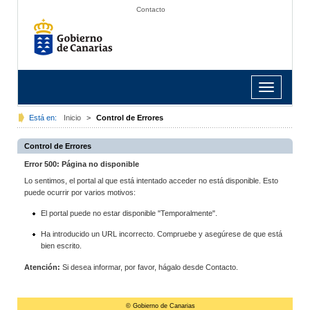
Contacto
Toggle
navigation
Está en:
Inicio
>
Control de Errores
Control de Errores
Error 500: Página no disponible
Lo sentimos, el portal al que está intentado acceder no está disponible. Esto
puede ocurrir por varios motivos:
El portal puede no estar disponible "Temporalmente".
Ha introducido un URL incorrecto. Compruebe y asegúrese de que está
bien escrito.
Atención:
Si desea informar, por favor, hágalo desde Contacto.
© Gobierno de Canarias