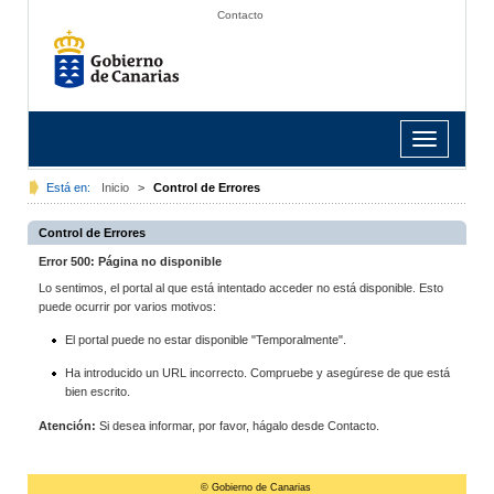
Contacto
Toggle
navigation
Está en:
Inicio
>
Control de Errores
Control de Errores
Error 500: Página no disponible
Lo sentimos, el portal al que está intentado acceder no está disponible. Esto
puede ocurrir por varios motivos:
El portal puede no estar disponible "Temporalmente".
Ha introducido un URL incorrecto. Compruebe y asegúrese de que está
bien escrito.
Atención:
Si desea informar, por favor, hágalo desde Contacto.
© Gobierno de Canarias