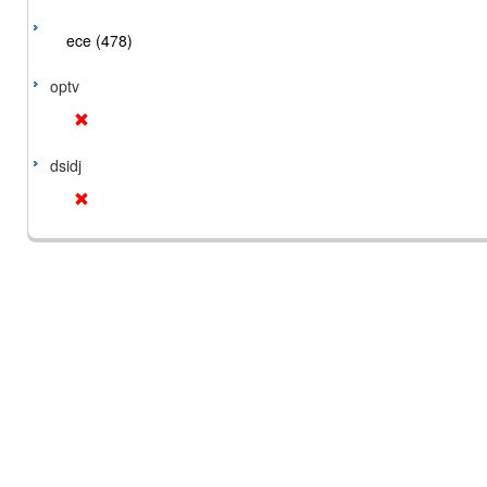
ece (478)
optv
dsidj