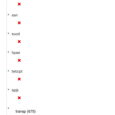
san
eucd
hpae
telccpt
apjs
transp (675)