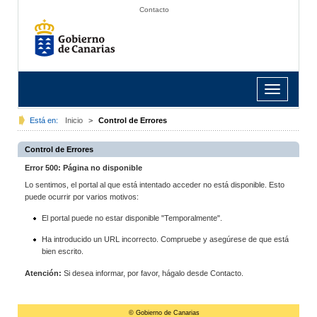
Contacto
Toggle
navigation
Está en:
Inicio
>
Control de Errores
Control de Errores
Error 500: Página no disponible
Lo sentimos, el portal al que está intentado acceder no está disponible. Esto
puede ocurrir por varios motivos:
El portal puede no estar disponible "Temporalmente".
Ha introducido un URL incorrecto. Compruebe y asegúrese de que está
bien escrito.
Atención:
Si desea informar, por favor, hágalo desde Contacto.
© Gobierno de Canarias