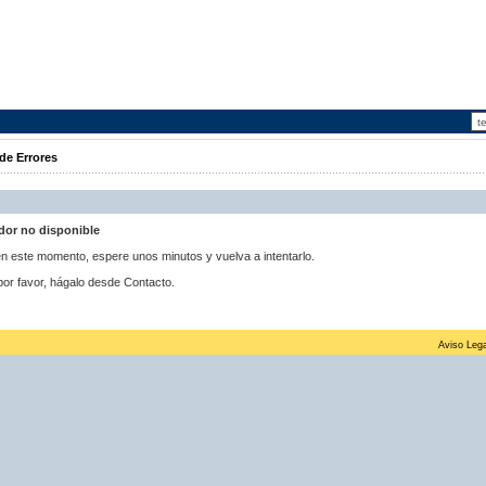
de Errores
idor no disponible
 en este momento, espere unos minutos y vuelva a intentarlo.
por favor, hágalo desde Contacto.
Aviso Lega