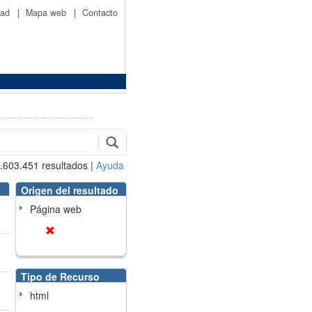
idad
|
Mapa web
|
Contacto
.603.451
resultados
|
Ayuda
Origen del resultado
Página web
Tipo de Recurso
html