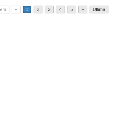
era
«
1
2
3
4
5
»
Última