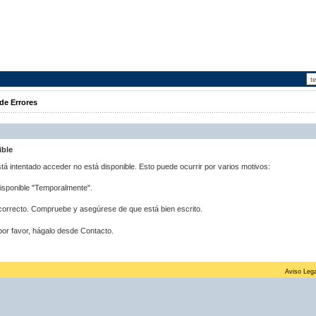
de Errores
ible
stá intentado acceder no está disponible. Esto puede ocurrir por varios motivos:
disponible "Temporalmente".
correcto. Compruebe y asegúrese de que está bien escrito.
por favor, hágalo desde Contacto.
Aviso Lega