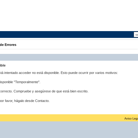
de Errores
ible
stá intentado acceder no está disponible. Esto puede ocurrir por varios motivos:
disponible "Temporalmente".
correcto. Compruebe y asegúrese de que está bien escrito.
por favor, hágalo desde Contacto.
Aviso Lega