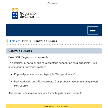
Contacto
Toggle
navigation
Está en:
Inicio
>
Control de Errores
Control de Errores
Error 500: Página no disponible
Lo sentimos, el portal al que está intentado acceder no está disponible. Esto
puede ocurrir por varios motivos:
El portal puede no estar disponible "Temporalmente".
Ha introducido un URL incorrecto. Compruebe y asegúrese de que está
bien escrito.
Atención:
Si desea informar, por favor, hágalo desde Contacto.
© Gobierno de Canarias