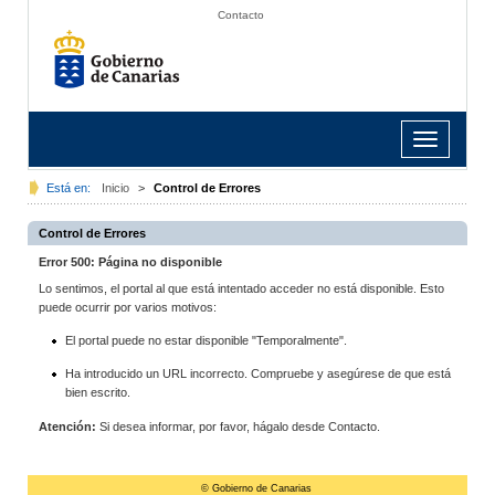
Contacto
Toggle
navigation
Está en:
Inicio
>
Control de Errores
Control de Errores
Error 500: Página no disponible
Lo sentimos, el portal al que está intentado acceder no está disponible. Esto
puede ocurrir por varios motivos:
El portal puede no estar disponible "Temporalmente".
Ha introducido un URL incorrecto. Compruebe y asegúrese de que está
bien escrito.
Atención:
Si desea informar, por favor, hágalo desde Contacto.
© Gobierno de Canarias