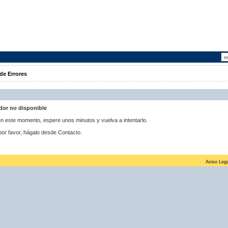
de Errores
idor no disponible
 en este momento, espere unos minutos y vuelva a intentarlo.
por favor, hágalo desde Contacto.
Aviso Lega