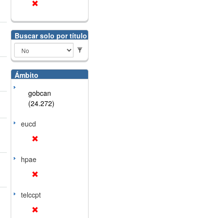
Buscar solo por título
Ámbito
gobcan
(24.272)
eucd
hpae
telccpt