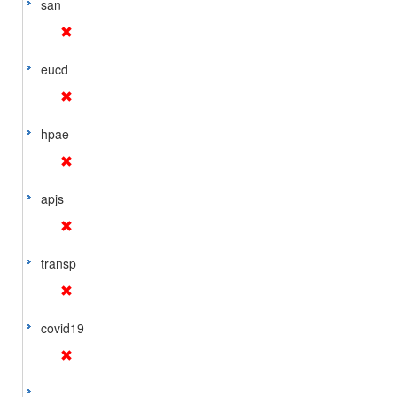
san
eucd
hpae
apjs
transp
covid19