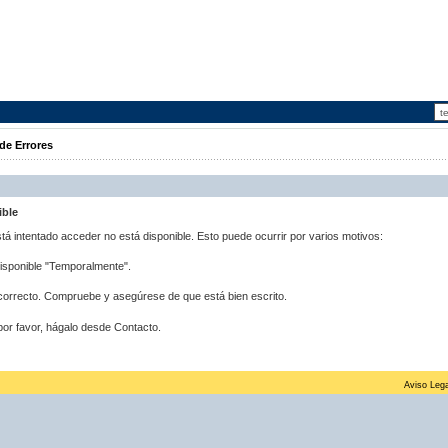
de Errores
ible
stá intentado acceder no está disponible. Esto puede ocurrir por varios motivos:
disponible "Temporalmente".
correcto. Compruebe y asegúrese de que está bien escrito.
por favor, hágalo desde Contacto.
Aviso Lega