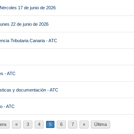
iércoles 17 de junio de 2026
unes 22 de junio de 2026
ncia Tributaria Canaria - ATC
es - ATC
ísticas y documentación - ATC
io - ATC
era
«
3
4
5
6
7
»
Última