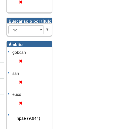
Buscar solo por título
Ámbito
gobcan
san
eucd
hpae (9.944)