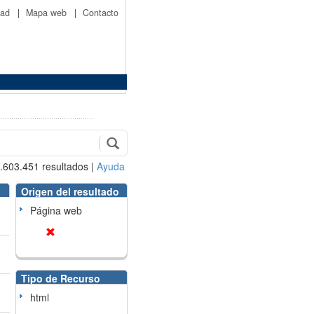
idad
|
Mapa web
|
Contacto
.603.451
resultados
|
Ayuda
Origen del resultado
Página web
Tipo de Recurso
html