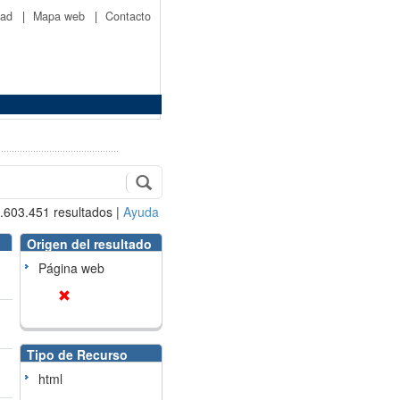
idad
|
Mapa web
|
Contacto
.603.451
resultados
|
Ayuda
Origen del resultado
Página web
Tipo de Recurso
html