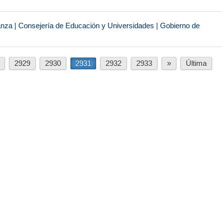
anza | Consejería de Educación y Universidades | Gobierno de
2929
2930
2931
2932
2933
»
Última