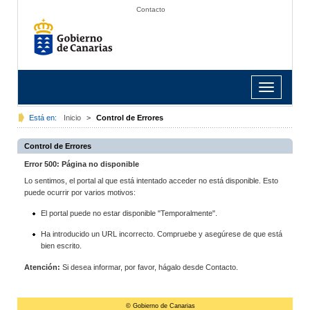
Contacto
Toggle
navigation
Está en:
Inicio
>
Control de Errores
Control de Errores
Error 500: Página no disponible
Lo sentimos, el portal al que está intentado acceder no está disponible. Esto
puede ocurrir por varios motivos:
El portal puede no estar disponible "Temporalmente".
Ha introducido un URL incorrecto. Compruebe y asegúrese de que está
bien escrito.
Atención:
Si desea informar, por favor, hágalo desde Contacto.
© Gobierno de Canarias