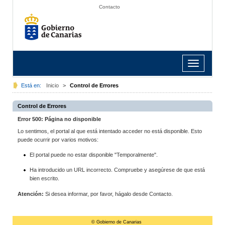
Contacto
Toggle
navigation
Está en:
Inicio
>
Control de Errores
Control de Errores
Error 500: Página no disponible
Lo sentimos, el portal al que está intentado acceder no está disponible. Esto
puede ocurrir por varios motivos:
El portal puede no estar disponible "Temporalmente".
Ha introducido un URL incorrecto. Compruebe y asegúrese de que está
bien escrito.
Atención:
Si desea informar, por favor, hágalo desde Contacto.
© Gobierno de Canarias