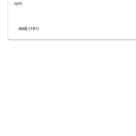
optv
dsidj (191)