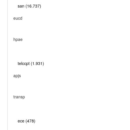
san (16.737)
eucd
hpae
telccpt (1.931)
apjs
transp
ece (478)