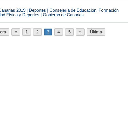
narias 2019 | Deportes | Consejería de Educación, Formación
idad Física y Deportes | Gobierno de Canarias
era
«
1
2
3
4
5
»
Última