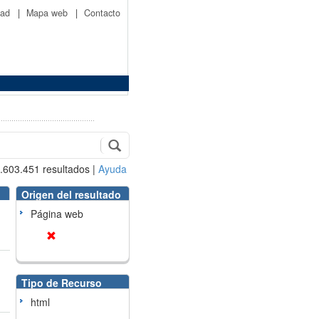
idad
|
Mapa web
|
Contacto
.603.451
resultados
|
Ayuda
Origen del resultado
Página web
Tipo de Recurso
html