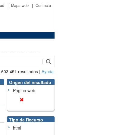
idad
|
Mapa web
|
Contacto
.603.451
resultados
|
Ayuda
Origen del resultado
Página web
Tipo de Recurso
html