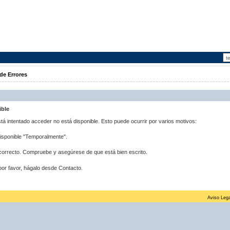
de Errores
ible
stá intentado acceder no está disponible. Esto puede ocurrir por varios motivos:
disponible "Temporalmente".
correcto. Compruebe y asegúrese de que está bien escrito.
por favor, hágalo desde Contacto.
Aviso Lega