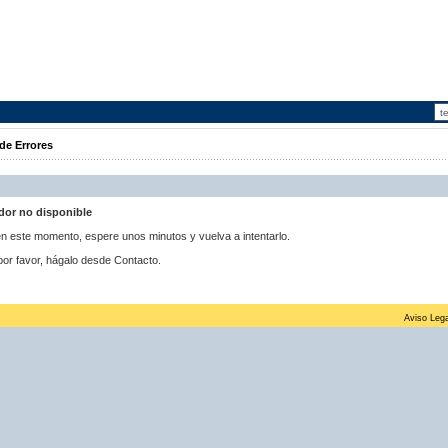
de Errores
idor no disponible
 en este momento, espere unos minutos y vuelva a intentarlo.
por favor, hágalo desde Contacto.
Aviso Lega