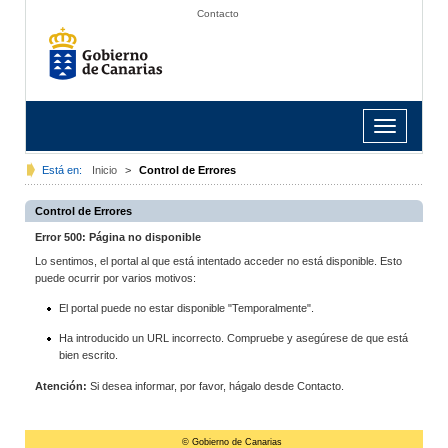
Contacto
Toggle
navigation
Está en:
Inicio
>
Control de Errores
Control de Errores
Error 500: Página no disponible
Lo sentimos, el portal al que está intentado acceder no está disponible. Esto
puede ocurrir por varios motivos:
El portal puede no estar disponible "Temporalmente".
Ha introducido un URL incorrecto. Compruebe y asegúrese de que está
bien escrito.
Atención:
Si desea informar, por favor, hágalo desde Contacto.
© Gobierno de Canarias