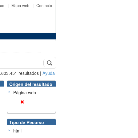
idad
|
Mapa web
|
Contacto
.603.451
resultados
|
Ayuda
Origen del resultado
Página web
Tipo de Recurso
html