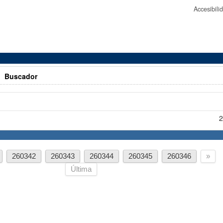
Accesibil
>
Buscador
2
260342
260343
260344
260345
260346
»
Última