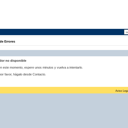
de Errores
idor no disponible
 en este momento, espere unos minutos y vuelva a intentarlo.
por favor, hágalo desde Contacto.
Aviso Lega