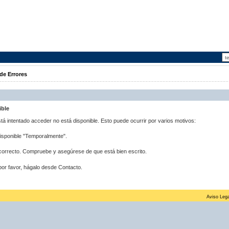
de Errores
ible
stá intentado acceder no está disponible. Esto puede ocurrir por varios motivos:
disponible "Temporalmente".
correcto. Compruebe y asegúrese de que está bien escrito.
por favor, hágalo desde Contacto.
Aviso Lega