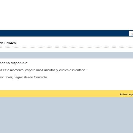
de Errores
idor no disponible
 en este momento, espere unos minutos y vuelva a intentarlo.
por favor, hágalo desde Contacto.
Aviso Lega