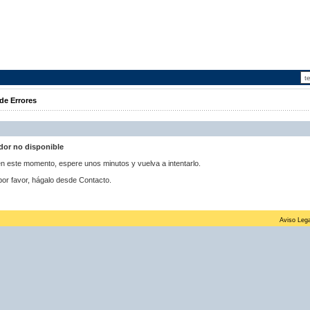
de Errores
idor no disponible
 en este momento, espere unos minutos y vuelva a intentarlo.
por favor, hágalo desde Contacto.
Aviso Lega