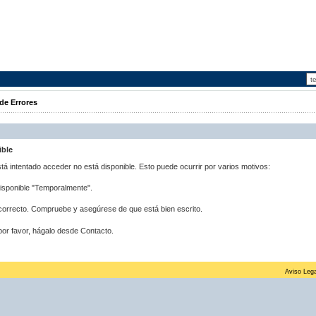
de Errores
ible
stá intentado acceder no está disponible. Esto puede ocurrir por varios motivos:
disponible "Temporalmente".
correcto. Compruebe y asegúrese de que está bien escrito.
por favor, hágalo desde Contacto.
Aviso Lega