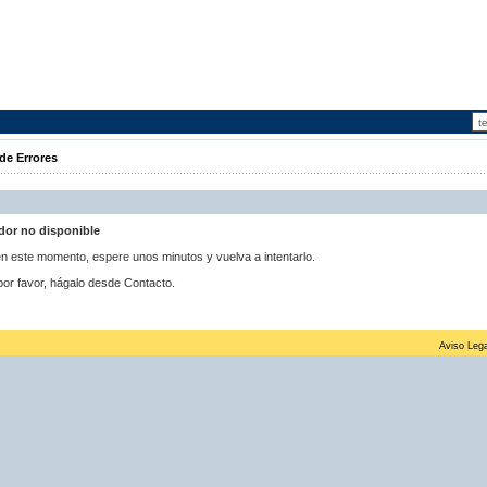
de Errores
idor no disponible
 en este momento, espere unos minutos y vuelva a intentarlo.
por favor, hágalo desde Contacto.
Aviso Lega