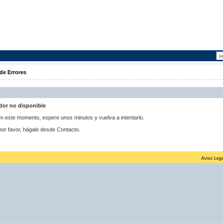
de Errores
idor no disponible
 en este momento, espere unos minutos y vuelva a intentarlo.
por favor, hágalo desde Contacto.
Aviso Lega