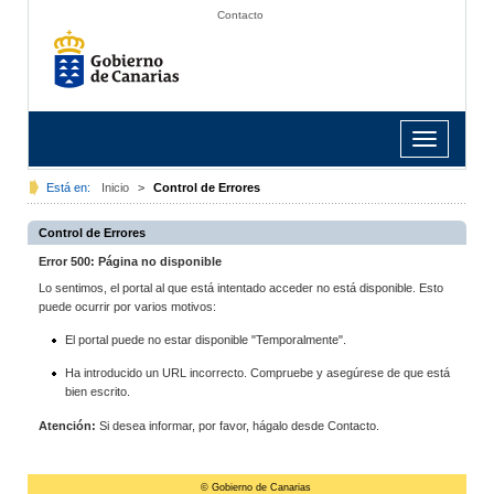
Contacto
Toggle
navigation
Está en:
Inicio
>
Control de Errores
Control de Errores
Error 500: Página no disponible
Lo sentimos, el portal al que está intentado acceder no está disponible. Esto
puede ocurrir por varios motivos:
El portal puede no estar disponible "Temporalmente".
Ha introducido un URL incorrecto. Compruebe y asegúrese de que está
bien escrito.
Atención:
Si desea informar, por favor, hágalo desde Contacto.
© Gobierno de Canarias