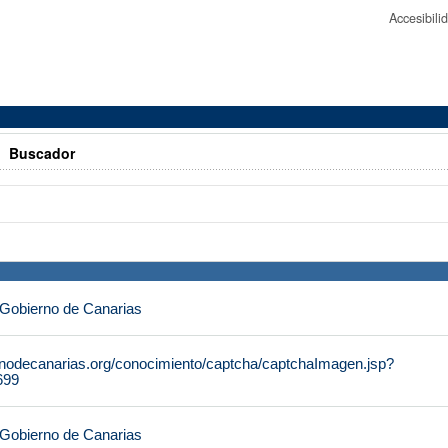
Accesibil
>
Buscador
 Gobierno de Canarias
rnodecanarias.org/conocimiento/captcha/captchaImagen.jsp?
699
 Gobierno de Canarias