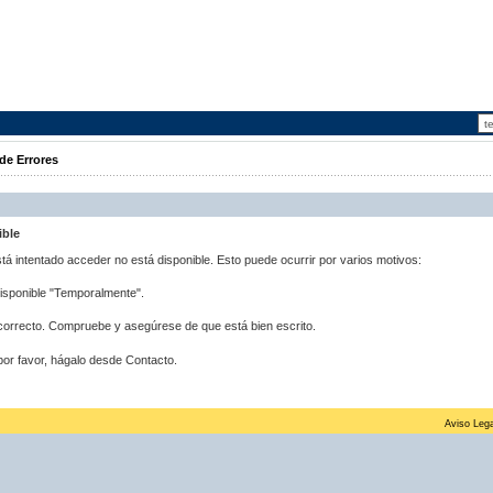
de Errores
ible
stá intentado acceder no está disponible. Esto puede ocurrir por varios motivos:
disponible "Temporalmente".
correcto. Compruebe y asegúrese de que está bien escrito.
por favor, hágalo desde Contacto.
Aviso Lega