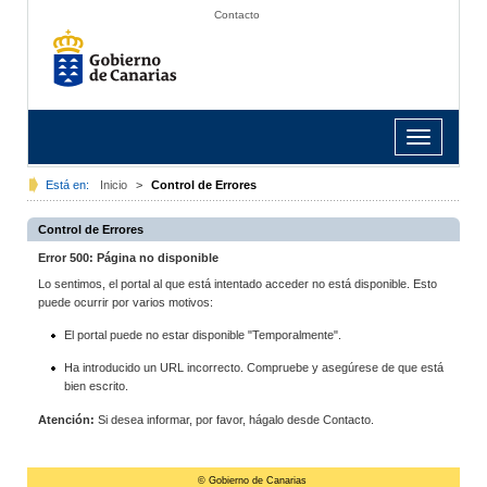
Contacto
Toggle
navigation
Está en:
Inicio
>
Control de Errores
Control de Errores
Error 500: Página no disponible
Lo sentimos, el portal al que está intentado acceder no está disponible. Esto
puede ocurrir por varios motivos:
El portal puede no estar disponible "Temporalmente".
Ha introducido un URL incorrecto. Compruebe y asegúrese de que está
bien escrito.
Atención:
Si desea informar, por favor, hágalo desde Contacto.
© Gobierno de Canarias