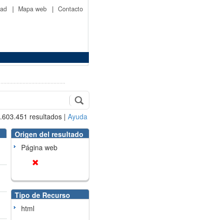
idad
|
Mapa web
|
Contacto
.603.451
resultados
|
Ayuda
Origen del resultado
Página web
Tipo de Recurso
html