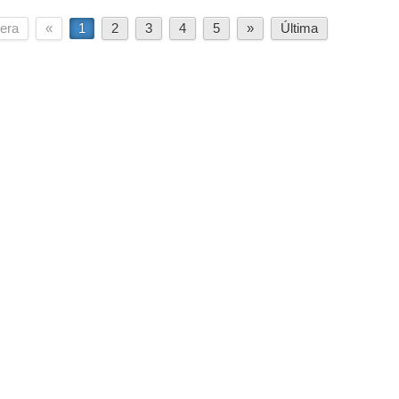
era
«
1
2
3
4
5
»
Última