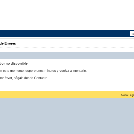
de Errores
idor no disponible
 en este momento, espere unos minutos y vuelva a intentarlo.
por favor, hágalo desde Contacto.
Aviso Lega