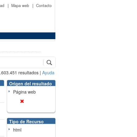
idad
|
Mapa web
|
Contacto
.603.451
resultados
|
Ayuda
Origen del resultado
Página web
Tipo de Recurso
html