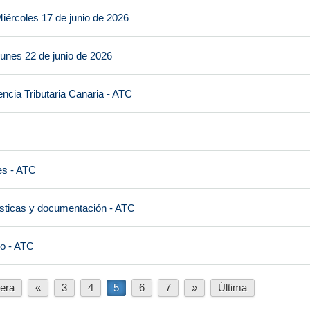
iércoles 17 de junio de 2026
unes 22 de junio de 2026
ncia Tributaria Canaria - ATC
es - ATC
ísticas y documentación - ATC
io - ATC
era
«
3
4
5
6
7
»
Última