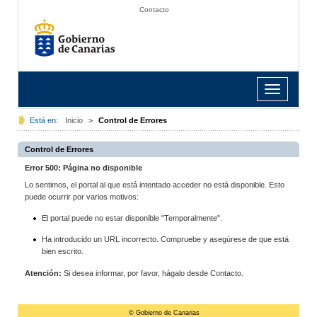
Contacto
Toggle
navigation
Está en:
Inicio
>
Control de Errores
Control de Errores
Error 500: Página no disponible
Lo sentimos, el portal al que está intentado acceder no está disponible. Esto
puede ocurrir por varios motivos:
El portal puede no estar disponible "Temporalmente".
Ha introducido un URL incorrecto. Compruebe y asegúrese de que está
bien escrito.
Atención:
Si desea informar, por favor, hágalo desde Contacto.
© Gobierno de Canarias