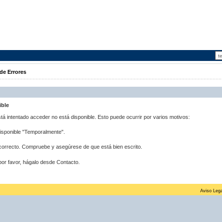
de Errores
ible
stá intentado acceder no está disponible. Esto puede ocurrir por varios motivos:
disponible "Temporalmente".
correcto. Compruebe y asegúrese de que está bien escrito.
por favor, hágalo desde Contacto.
Aviso Lega