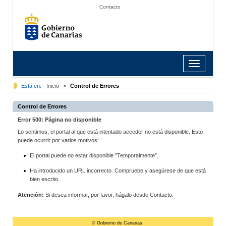
Contacto
Toggle
navigation
Está en:
Inicio
>
Control de Errores
Control de Errores
Error 500: Página no disponible
Lo sentimos, el portal al que está intentado acceder no está disponible. Esto
puede ocurrir por varios motivos:
El portal puede no estar disponible "Temporalmente".
Ha introducido un URL incorrecto. Compruebe y asegúrese de que está
bien escrito.
Atención:
Si desea informar, por favor, hágalo desde Contacto.
© Gobierno de Canarias