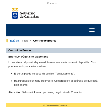
Contacto
Toggle
navigation
Está en:
Inicio
>
Control de Errores
Control de Errores
Error 500: Página no disponible
Lo sentimos, el portal al que está intentado acceder no está disponible. Esto
puede ocurrir por varios motivos:
El portal puede no estar disponible "Temporalmente".
Ha introducido un URL incorrecto. Compruebe y asegúrese de que está
bien escrito.
Atención:
Si desea informar, por favor, hágalo desde Contacto.
© Gobierno de Canarias