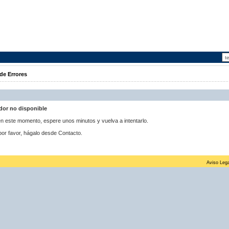
de Errores
idor no disponible
 en este momento, espere unos minutos y vuelva a intentarlo.
por favor, hágalo desde Contacto.
Aviso Lega